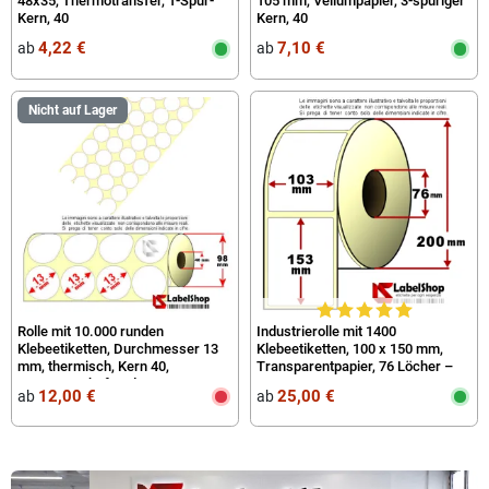
48x35, Thermotransfer, 1-Spur-
105 mm, Vellumpapier, 3-spuriger
Kern, 40
Kern, 40
4,22 €
7,10 €
ab
ab
Nicht auf Lager
Rolle mit 10.000 runden
Industrierolle mit 1400
Klebeetiketten, Durchmesser 13
Klebeetiketten, 100 x 150 mm,
mm, thermisch, Kern 40,
Transparentpapier, 76 Löcher –
permanent haftend
103 x 153 mm
12,00 €
25,00 €
ab
ab