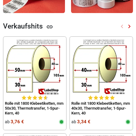
Verkaufshits
keyboard_arrow_left
keyboard_arrow_right
link
Zurück
Wei
Rolle mit 1800 Klebeetiketten, mm
Rolle mit 1800 Klebeetiketten, mm
50x30, Thermotransfer, 1-Spur-
40x30, Thermotransfer, 1-Spur-
Kern, 40
Kern, 40
3,76 €
3,34 €
ab
ab