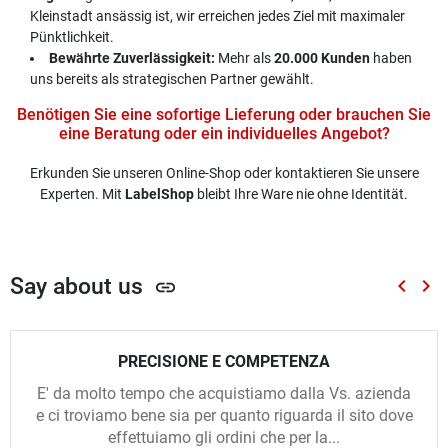
Kleinstadt ansässig ist, wir erreichen jedes Ziel mit maximaler
Pünktlichkeit.
Bewährte Zuverlässigkeit:
Mehr als
20.000 Kunden
haben
uns bereits als strategischen Partner gewählt.
Benötigen Sie eine sofortige Lieferung oder brauchen Sie
eine Beratung oder ein individuelles Angebot?
Erkunden Sie unseren Online-Shop oder kontaktieren Sie unsere
Experten. Mit
LabelShop
bleibt Ihre Ware nie ohne Identität.
Say about us
keyboard_arrow_left
keyboard_arrow_right
link
Zurück
Wei
PRECISIONE E COMPETENZA
E' da molto tempo che acquistiamo dalla Vs. azienda
e ci troviamo bene sia per quanto riguarda il sito dove
effettuiamo gli ordini che per la...