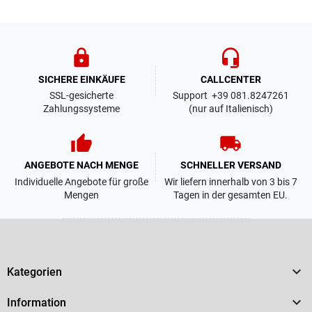
lock
headset_mic
SICHERE EINKÄUFE
CALLCENTER
SSL-gesicherte
Support +39 081.8247261
Zahlungssysteme
(nur auf Italienisch)
thumb_up
local_shipping
ANGEBOTE NACH MENGE
SCHNELLER VERSAND
Individuelle Angebote für große
Wir liefern innerhalb von 3 bis 7
Mengen
Tagen in der gesamten EU.

Kategorien

Information