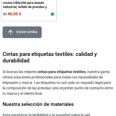
resina H40x200 para lavado
industrial, teñido de prendas y
lavado a la piedra para etiquetas de
48,00 €
de
arrow_upward
Volver arriba
Cintas para etiquetas textiles: calidad y
durabilidad
Si buscas las mejores
cintas para etiquetas textiles,
nuestra gama
ofrece soluciones profesionales para todas tus necesidades de
impresión y marca. Las etiquetas no son solo un requisito legal para
la composición de las prendas, sino el primer punto de contacto entre
tu marca y el cliente final.
Nuestra selección de materiales
Para garantizar la legibilidad y la suavidad sobre la piel,