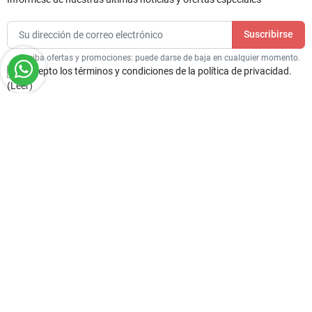
Reciba ofertas y promociones: puede darse de baja en cualquier momento.
Acepto los términos y condiciones de la política de privacidad.
(
Leer
)
lock
headset_mic
COMPRAS SEGURAS
CENTRO DE ATENCIÓN
TELEFÓNICA
Sistemas de pago seguros SSL
Soporte +39 081.8247261
(solo en italiano)
thumb_up
local_shipping
OFERTAS POR CANTIDAD
ENVÍO RÁPIDO
Ofertas personalizadas para
Realizamos envíos en 3/7 días