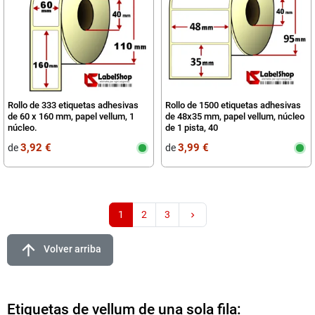
Rollo de 333 etiquetas adhesivas
Rollo de 1500 etiquetas adhesivas
de 60 x 160 mm, papel vellum, 1
de 48x35 mm, papel vellum, núcleo
núcleo.
de 1 pista, 40
3,92 €
3,99 €
de
de
Siguiente
1
2
3
keyboard_arrow_right
arrow_upward
Volver arriba
Etiquetas de vellum de una sola fila: