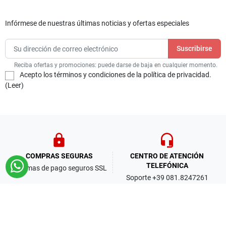
Infórmese de nuestras últimas noticias y ofertas especiales
Reciba ofertas y promociones: puede darse de baja en cualquier momento.
Acepto los términos y condiciones de la política de privacidad.
(
Leer
)
lock
headset_mic
COMPRAS SEGURAS
CENTRO DE ATENCIÓN
TELEFÓNICA
Sistemas de pago seguros SSL
Soporte +39 081.8247261
(solo en italiano)
thumb_up
local_shipping