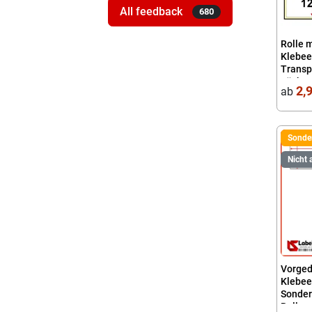
All feedback
680
Rolle 
Klebee
Transp
Löcher
2,
ab
Sonder
Nicht 
Vorged
Klebee
Sonder
Rolle 