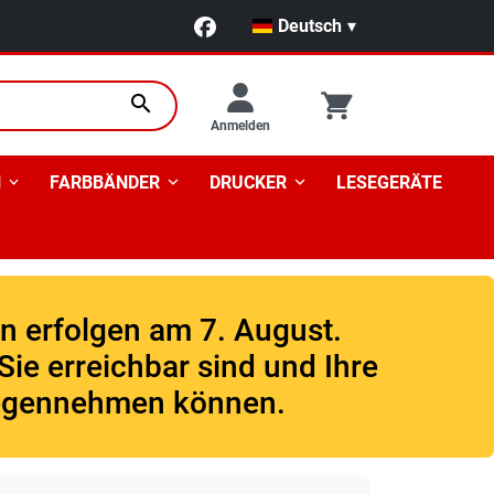
Deutsch
▾
search
Anmelden
N
FARBBÄNDER
DRUCKER
LESEGERÄTE
en erfolgen am 7. August.
ie erreichbar sind und Ihre
gegennehmen können.