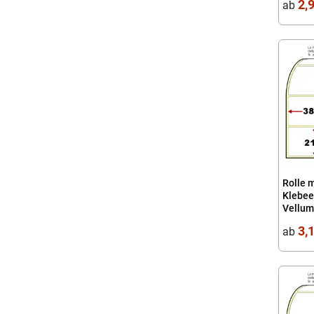
2,
ab
Transp
Rolle 
Klebee
Vellum
3,
ab