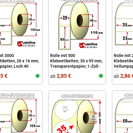
mit 3000
Rolle mit 500
Rolle mit
to OK. Positivo.
Scarabeo 2024
tiketten, 26 x 16 mm,
Klebeetiketten, 30 x 95 mm,
Klebeetike
papier, Loch 40
Transparentpapier, 1-Zoll-
Vellumpapi
ivata in 48 ore. Tutto
ordinare è semplice, prezzi
Bene
Kern
40
85 €
2,85 €
2,86 
ab
ab
 da descrizione.
concorrenziali, consegne celeri
cer
mon
Christian S.
Scarabeo C.
i
g
12.04.2018
23.05.2024