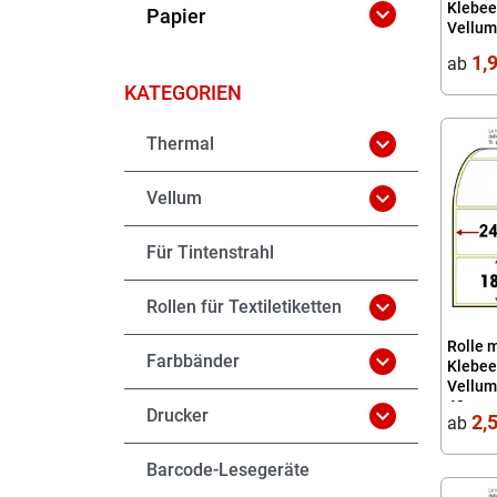
Klebee

Papier
Vellump
40
1,
ab
KATEGORIEN

Thermal

Vellum
Für Tintenstrahl

Rollen für Textiletiketten
Rolle 

Farbbänder
Klebee
Vellump
40

Drucker
2,
ab
Barcode-Lesegeräte