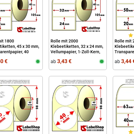
mit 1800
Rolle mit 2000
Rolle mit
tiketten, 45 x 30 mm,
Klebeetiketten, 32 x 24 mm,
Klebeetike
arentpapier, 40
Vellumpapier, 1-Zoll-Kern,
Transparen
40
Kern, 40
40 €
3,43 €
3,44 
ab
ab