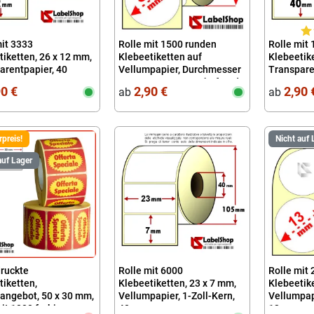
mit 3333
Rolle mit 1500 runden
Rolle mit
tiketten, 26 x 12 mm,
Klebeetiketten auf
Klebeetike
arentpapier, 40
Vellumpapier, Durchmesser
Transparen
35 mm, permanent haftend
Kern, 40
90 €
2,90 €
2,90 
ab
ab
preis!
Nicht auf 
auf Lager
ruckte
Rolle mit 6000
Rolle mit
tiketten,
Klebeetiketten, 23 x 7 mm,
Klebeetik
angebot, 50 x 30 mm,
Vellumpapier, 1-Zoll-Kern,
Vellumpap
mit 1000 farbigen
40
13 mm, pe