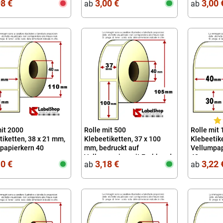
98 €
3,00 €
3,00 
ab
ab
arentpapierblättern
mit 2000
Rolle mit 500
Rolle mit
tiketten, 38 x 21 mm,
Klebeetiketten, 37 x 100
Klebeetike
papierkern 40
mm, bedruckt auf
Vellumpapi
Vellumpapier, mit Farbband
40
10 €
3,18 €
3,22 
ab
ab