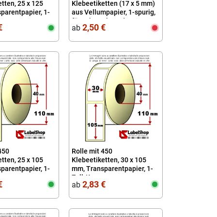
tten, 25 x 125
Klebeetiketten (17 x 5 mm)
parentpapier, 1-
aus Vellumpapier, 1-spurig,
für Schmuck- und
€
2,50 €
ab
Uhrenherstellung
450
Rolle mit 450
tten, 25 x 105
Klebeetiketten, 30 x 105
parentpapier, 1-
mm, Transparentpapier, 1-
Zoll-Kern
€
2,83 €
ab