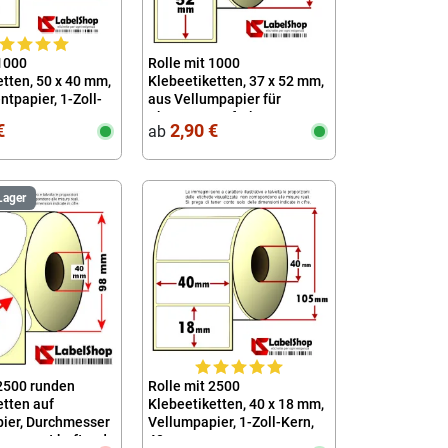
 1000
Rolle mit 1000
tten, 50 x 40 mm,
Klebeetiketten, 37 x 52 mm,
tpapier, 1-Zoll-
aus Vellumpapier für
Thermotransferkern 40
€
2,90 €
ab
Lager
 2500 runden
Rolle mit 2500
etten auf
Klebeetiketten, 40 x 18 mm,
ier, Durchmesser
Vellumpapier, 1-Zoll-Kern,
rmanent haftend
40