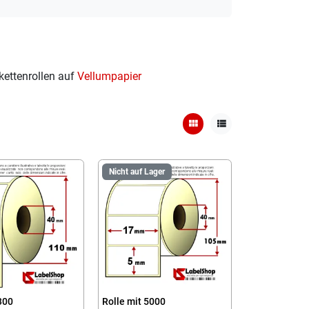
kettenrollen auf
Vellumpapier
view_module
view_list
Nicht auf Lager
300
Rolle mit 5000