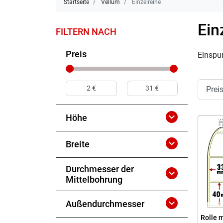
Startseite
Vellum
Einzelreihe
Ein
FILTERN NACH
Preis
Einspu

Höhe

Breite
Durchmesser der

Mittelbohrung

Außendurchmesser
Rolle 