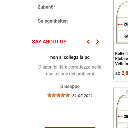
Zubehör
Gelegenheiten
keyboard_arrow_left
keyboard_arrow_right
SAY ABOUT US
ZURÜCK
WEITER
Rolle 
non si collega la pc
Tut
Klebee
Vellum
Disponibilità e correttezza nella
Merce arr
2,
ab
risoluzione dei problemi
come
Giuseppe
31.05.2021