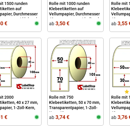
mit 1500 runden
Rolle mit 1000 runden
Rolle mit
tiketten auf
Klebeetiketten auf
Klebeetike
papier, Durchmesser
Vellumpapier, Durchmesser
Vellumpapi
 permanent klebend
40 mm, permanent haftend
40
50 €
3,50 €
3,55 
ab
ab
mit 2000
Rolle mit 750
Rolle mit
tiketten, 40 x 27 mm,
Klebeetiketten, 50 x 70 mm,
Klebeetike
apier, 1-Zoll-Kern,
Transparentpapier, 1-Zoll-
Vellumpapi
Kern, 40
40
61 €
3,74 €
3,76 
ab
ab