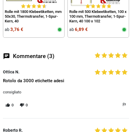
Rolle mit 1800 Klebeetiketten, mm
Rolle mit 500 Klebeetiketten, 100 x
50x30, Thermotransfer, 1-Spur-
100 mm, Thermotransfer, 1-Spur-
Kern, 40
Kern, 40 100 x 102
3,76 €
6,89 €
ab
ab
chat
Kommentare (3)
Ottica N.
Rotolo da 3000 etichette adesi
consigliato
0
0
Roberto R.