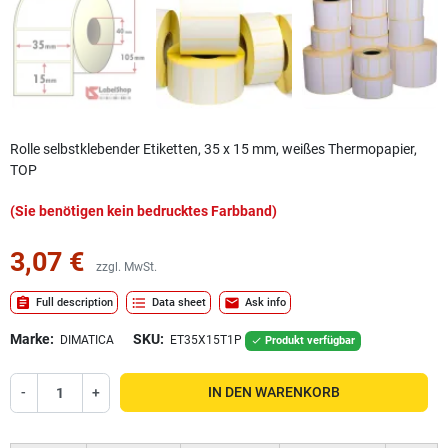
Rolle selbstklebender Etiketten, 35 x 15 mm, weißes Thermopapier,
TOP
(Sie benötigen kein bedrucktes Farbband)
3,07 €
zzgl. MwSt.
assignment
format_list_bulleted
mail
Full description
Data sheet
Ask info
Marke:
SKU:
DIMATICA
ET35X15T1P
Produkt verfügbar

-
+
IN DEN WARENKORB