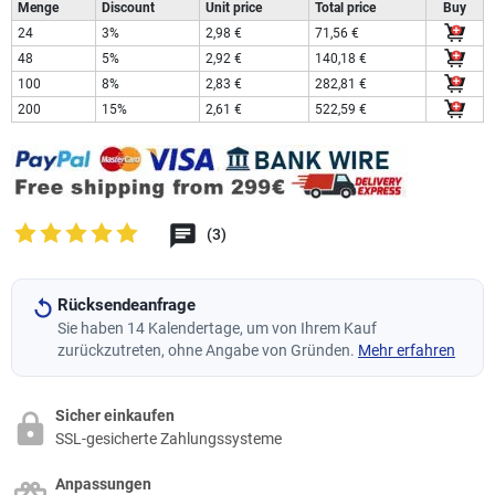
Menge
Discount
Unit price
Total price
Buy
24
3%
2,98 €
71,56 €
48
5%
2,92 €
140,18 €
100
8%
2,83 €
282,81 €
200
15%
2,61 €
522,59 €
(3)
Rücksendeanfrage
Sie haben 14 Kalendertage, um von Ihrem Kauf
zurückzutreten, ohne Angabe von Gründen.
Mehr erfahren
Sicher einkaufen
SSL-gesicherte Zahlungssysteme
Anpassungen