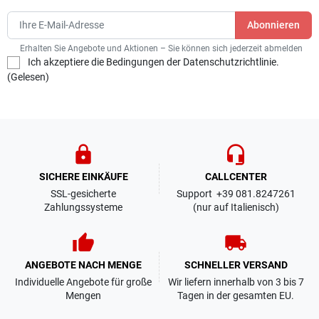
Erhalten Sie Angebote und Aktionen – Sie können sich jederzeit abmelden
Ich akzeptiere die Bedingungen der Datenschutzrichtlinie.
(
Gelesen
)
lock
headset_mic
SICHERE EINKÄUFE
CALLCENTER
SSL-gesicherte
Support +39 081.8247261
Zahlungssysteme
(nur auf Italienisch)
thumb_up
local_shipping
ANGEBOTE NACH MENGE
SCHNELLER VERSAND
Individuelle Angebote für große
Wir liefern innerhalb von 3 bis 7
Mengen
Tagen in der gesamten EU.