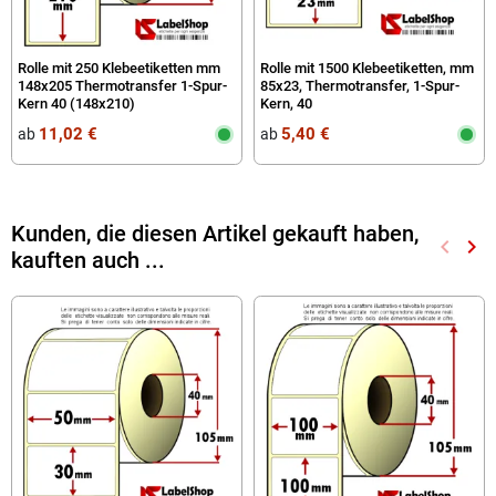
Rolle mit 250 Klebeetiketten mm
Rolle mit 1500 Klebeetiketten, mm
148x205 Thermotransfer 1-Spur-
85x23, Thermotransfer, 1-Spur-
Kern 40 (148x210)
Kern, 40
11,02 €
5,40 €
ab
ab
Kunden, die diesen Artikel gekauft haben,
keyboard_arrow_left
keyboard_arrow_right
kauften auch ...
Zurück
Wei