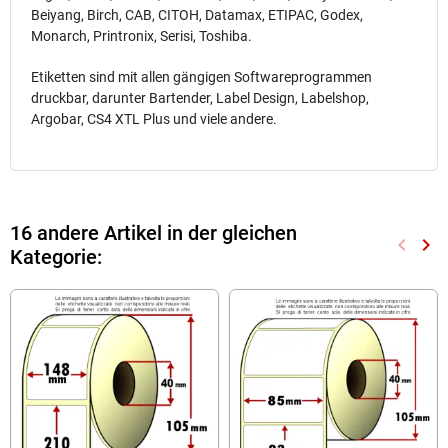
Beiyang, Birch, CAB, CITOH, Datamax, ETIPAC, Godex,
Monarch, Printronix, Serisi, Toshiba.
Etiketten sind mit allen gängigen Softwareprogrammen
druckbar, darunter Bartender, Label Design, Labelshop,
Argobar, CS4 XTL Plus und viele andere.
16 andere Artikel in der gleichen
keyboard_arrow_left
keyboard_arrow_right
Kategorie:
Zurück
Wei