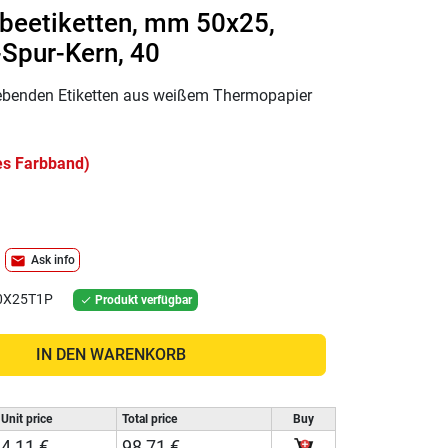
ebeetiketten, mm 50x25,
-Spur-Kern, 40
lebenden Etiketten aus weißem Thermopapier
es Farbband)
mail
Ask info
0X25T1P
Produkt verfügbar

IN DEN WARENKORB
Unit price
Total price
Buy
4,11 €
98,71 €