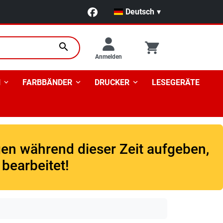
Deutsch
▾
search
Anmelden
N
FARBBÄNDER
DRUCKER
LESEGERÄTE
gen während dieser Zeit aufgeben,
bearbeitet!