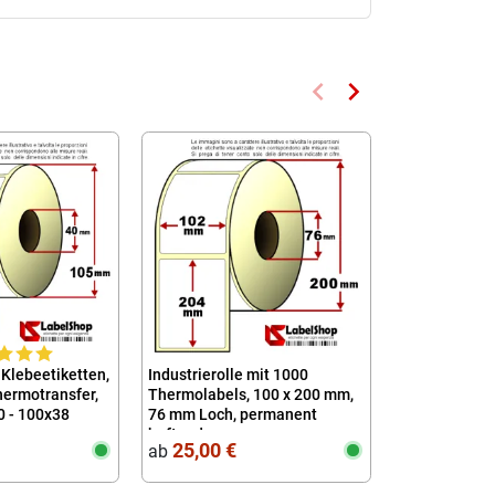
keyboard_arrow_left
keyboard_arrow_right
Zurück
Weiter
 Klebeetiketten,
Industrierolle mit 1000
Rolle mit 200
ermotransfer,
Thermolabels, 100 x 200 mm,
mm 40x25, Th
0 - 100x38
76 mm Loch, permanent
Spur-Kern, 40
haftend
25,00 €
3,44 €
ab
ab