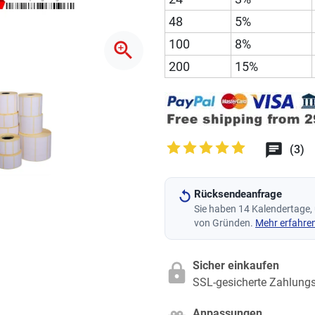
48
5%
100
8%
zoom_in
200
15%
(3)
Rücksendeanfrage
Sie haben 14 Kalendertage,
von Gründen.
Mehr erfahre
Sicher einkaufen
SSL-gesicherte Zahlung
Anpassungen