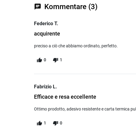
Kommentare (3)
chat
Federico T.
acquirente
preciso a ciò che abbiamo ordinato, perfetto.
0
1
Fabrizio L.
Efficace e resa eccellente
Ottimo prodotto, adesivo resistente e carta termica pul
1
0