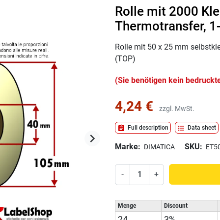
Rolle mit 2000 Kl
Thermotransfer, 1
Rolle mit 50 x 25 mm selbstk
(TOP)
(Sie benötigen kein bedruckt
4,24 €
zzgl. MwSt.
assignment
format_list_bulleted
Full description
Data sheet
keyboard_arrow_right
Weiter
Marke:
SKU:
DIMATICA
ET5
-
+
Menge
Discount
24
3%