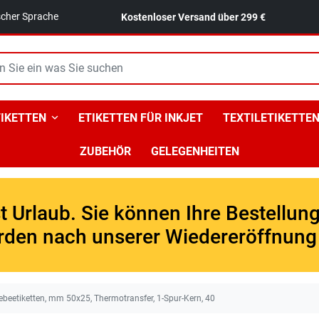
ischer Sprache
Kostenloser Versand über 299 €
IKETTEN
ETIKETTEN FÜR INKJET
TEXTILETIKETTE
ZUBEHÖR
GELEGENHEITEN
 Urlaub. Sie können Ihre Bestellun
rden nach unserer Wiedereröffnung 
ebeetiketten, mm 50x25, Thermotransfer, 1-Spur-Kern, 40