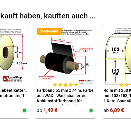
kauft haben, kauften auch ...
Sonderpreis!
Klebeetiketten,
Farbband 55 mm x 74 m, Farbe
Rolle mit 350 
motransfer, 1-
aus WAX - Wachsbasiertes
mm 103x153, T
Kohlenstofffarbband für
1 Kern, Spur 4
Thermotransferdruck
100x150, 10x1
1,49 €
6,89 €
ab
ab
(Wachsfarbband)